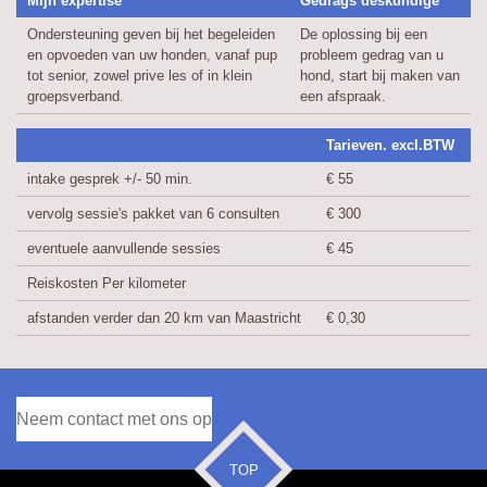
Mijn expertise
Gedrags deskundige
Ondersteuning geven bij het begeleiden
De oplossing bij een
en opvoeden van uw honden, vanaf pup
probleem gedrag van u
tot senior, zowel prive les of in klein
hond, start bij maken van
groepsverband.
een afspraak.
Tarieven. excl.BTW
intake gesprek +/- 50 min.
€ 55
vervolg sessie's pakket van 6 consulten
€ 300
eventuele aanvullende sessies
€ 45
Reiskosten Per kilometer
afstanden verder dan 20 km van Maastricht
€ 0,30
Neem contact met ons op
TOP