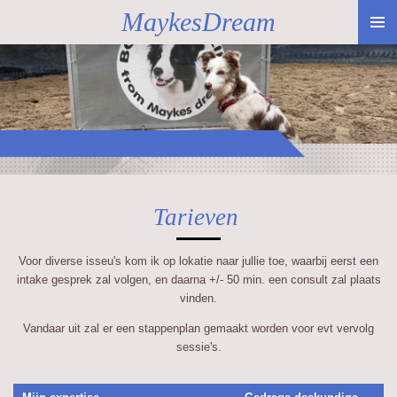
MaykesDream
Ga
direct
naar
de
hoofdinhoud
Tarieven
Voor diverse isseu's kom ik op lokatie naar jullie toe, waarbij eerst een
intake gesprek zal volgen, en daarna +/- 50 min. een consult zal plaats
vinden.
Vandaar uit zal er een stappenplan gemaakt worden voor evt vervolg
sessie's.